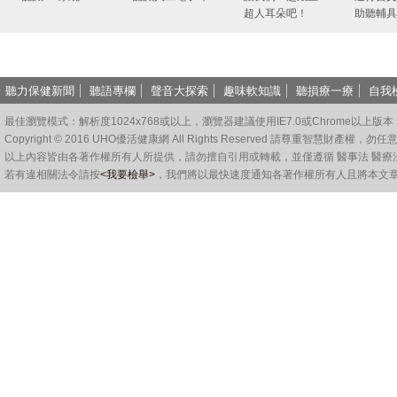
超人耳朵吧！
助聽輔具
聽力保健新聞
聽語專欄
聲音大探索
趣味軟知識
聽損療一療
自我
最佳瀏覽模式：解析度1024x768或以上，瀏覽器建議使用IE7.0或Chrome以上版本
Copyright © 2016 UHO優活健康網 All Rights Reserved 請尊重智慧財產
以上內容皆由各著作權所有人所提供，請勿擅自引用或轉載，並僅遵循 醫事法 醫療
若有違相關法令請按
<我要檢舉>
，我們將以最快速度通知各著作權所有人且將本文