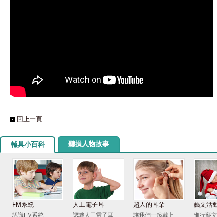
回上一頁
聽損人物故事
輔具小百科
FM系統
人工電子耳
超人的耳朵
藝文活
認識FM系統
認識人工電子耳
讓我們一起戴上
進行藝文